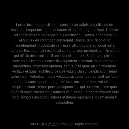
Lorem ipsum dolor sit amet, consectetur adipiscing elit, sed do
eiusmod tempor incididunt ut labore et dolore magna aliqua. Ut enim
ad minim veniam, quis nostrud exercitation ullamco laboris nisi ut
aliquip ex ea commodo consequat. Duis aute irure dolor in
reprehenderit in voluptate velit esse cillum dolore eu fugiat nulla
pariatur. Excepteur sint occaecat cupidatat non proident, sunt in culpa
qui officia deserunt mollit anim id est laborum. Sed ut perspiciatis
unde omnis iste natus error sit voluptatem accusantium doloremque
laudantium, totam rem aperiam, eaque ipsa quae ab illo inventore
veritatis et quasi architecto beatae vitae dicta sunt explicabo. Nemo
enim ipsam voluptatem quia voluptas sit aspernatur aut odit aut fugit,
sed quia consequuntur magni dolores eos qui ratione voluptatem
sequi nesciunt. Neque porro quisquam est, qui dolorem ipsum quia
dolor sit amet, consectetur, adipisci velit, sed quia non numquam eius
modi tempora incidunt ut labore et dolore magnam aliquam quaerat
voluptatem.
2023 - カリクビアンコム. All rights reserved.