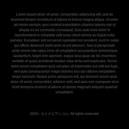
Lorem ipsum dolor sit amet, consectetur adipiscing elit, sed do
eiusmod tempor incididunt ut labore et dolore magna aliqua. Ut enim
ad minim veniam, quis nostrud exercitation ullamco laboris nisi ut
aliquip ex ea commodo consequat. Duis aute irure dolor in
reprehenderit in voluptate velit esse cillum dolore eu fugiat nulla
pariatur. Excepteur sint occaecat cupidatat non proident, sunt in culpa
qui officia deserunt mollit anim id est laborum. Sed ut perspiciatis
unde omnis iste natus error sit voluptatem accusantium doloremque
laudantium, totam rem aperiam, eaque ipsa quae ab illo inventore
veritatis et quasi architecto beatae vitae dicta sunt explicabo. Nemo
enim ipsam voluptatem quia voluptas sit aspernatur aut odit aut fugit,
sed quia consequuntur magni dolores eos qui ratione voluptatem
sequi nesciunt. Neque porro quisquam est, qui dolorem ipsum quia
dolor sit amet, consectetur, adipisci velit, sed quia non numquam eius
modi tempora incidunt ut labore et dolore magnam aliquam quaerat
voluptatem.
2023 - カリクビアンコム. All rights reserved.