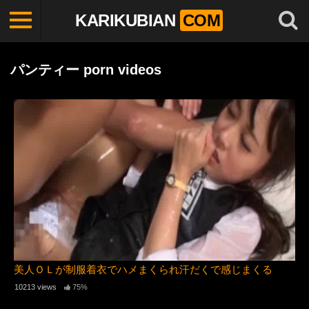
KARIKUBIAN
COM
パンティー porn videos
美人ＯＬが制服着衣でハメまくられ汗だくで感じまくる
10213 views
75%